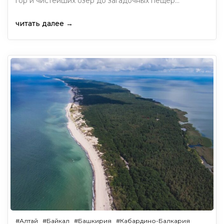
гор и чистейших озёр до загадочных пещер…
читать далее →
#Алтай
#Байкал
#Башкирия
#Кабардино-Балкария