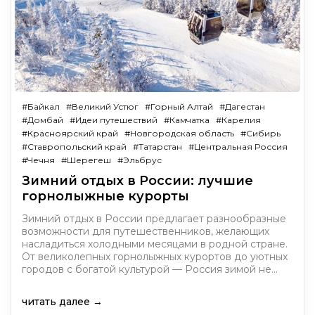
#Байкал
#Великий Устюг
#Горный Алтай
#Дагестан
#Домбай
#Идеи путешествий
#Камчатка
#Карелия
#Красноярский край
#Новгородская область
#Сибирь
#Ставропольский край
#Татарстан
#Центральная Россия
#Чечня
#Шерегеш
#Эльбрус
Зимний отдых в России: лучшие
горнолыжные курорты
Зимний отдых в России предлагает разнообразные
возможности для путешественников, желающих
насладиться холодными месяцами в родной стране.
От великолепных горнолыжных курортов до уютных
городов с богатой культурой — Россия зимой не…
читать далее →