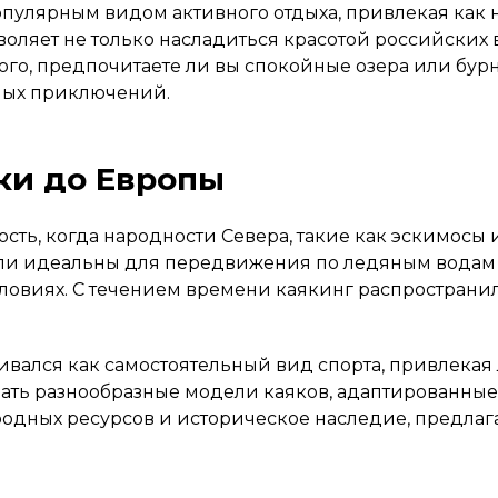
опулярным видом активного отдыха, привлекая как 
воляет не только насладиться красотой российских в
ого, предпочитаете ли вы спокойные озера или бурн
мых приключений.
ики до Европы
сть, когда народности Севера, такие как эскимосы 
ли идеальны для передвижения по ледяным водам 
овиях. С течением времени каякинг распространил
ивался как самостоятельный вид спорта, привлекая
ать разнообразные модели каяков, адаптированные 
риродных ресурсов и историческое наследие, предл