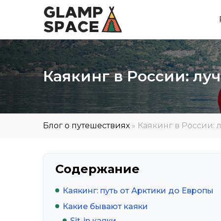
Каякинг в России: л
Блог о путешествиях
»
Каякинг в России:
Содержание
Каякинг: путь от Арктики до Европы
Какие бывают каяки
Sit-in каяки