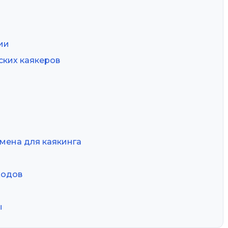
ии
ских каякеров
мена для каякинга
ходов
ы