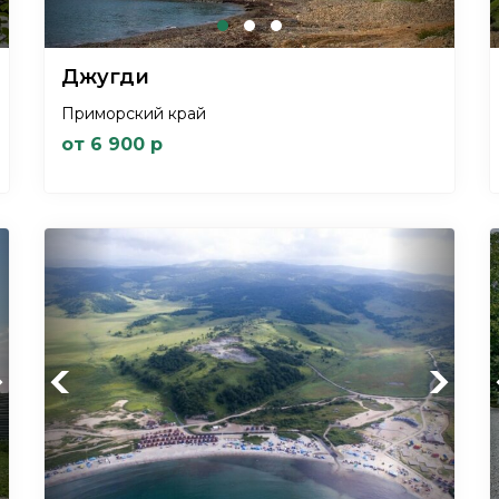
Джугди
Приморский край
от 6 900 р
xt
Previous
Next