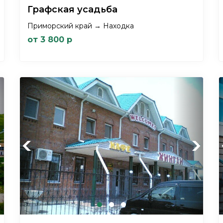
Графская усадьба
Приморский край → Находка
от 3 800 р
xt
Previous
Next