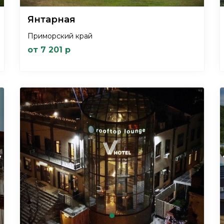
Янтарная
Приморский край
от 7 201 р
xt