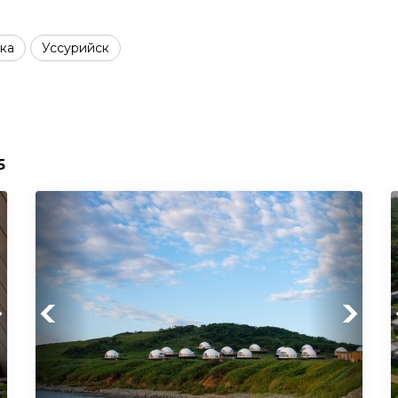
ка
Уссурийск
5
xt
Previous
Next