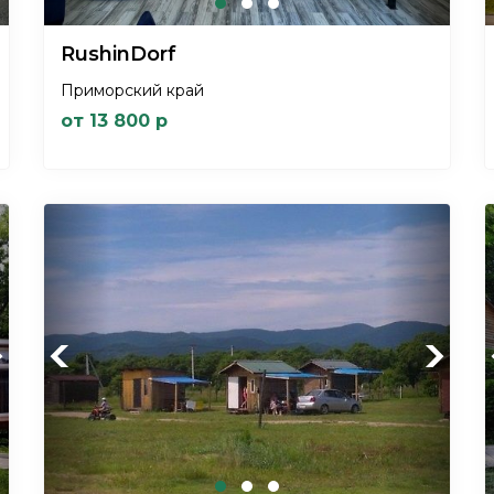
RushinDorf
Приморский край
от 13 800 р
xt
Previous
Next