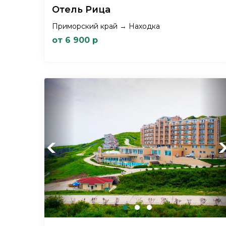
Отель Рица
Приморский край → Находка
от 6 900 р
Previous
Ne