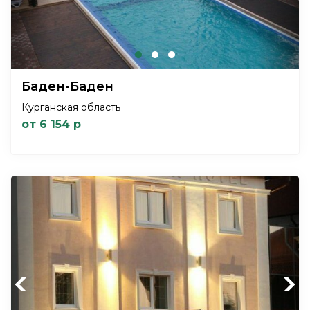
Баден-Баден
Курганская область
от 6 154 р
Previous
Next