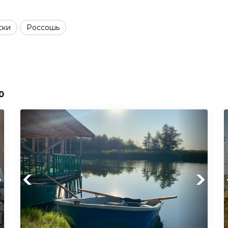
ски
Россошь
0
xt
Previous
Next