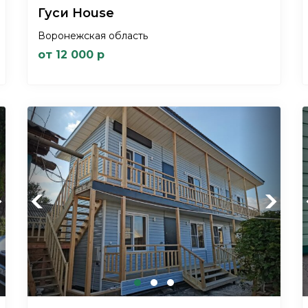
Гуси House
Воронежская область
от 12 000 р
xt
Previous
Next