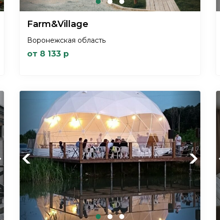
Farm&Village
Воронежская область
от 8 133 р
xt
Previous
Next