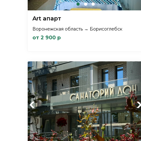
Art апарт
Воронежская область → Борисоглебск
от 2 900 р
Previous
Ne