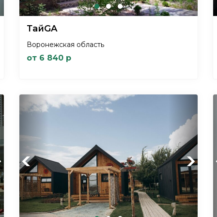
ТайGA
Воронежская область
от 6 840 р
xt
Previous
Next