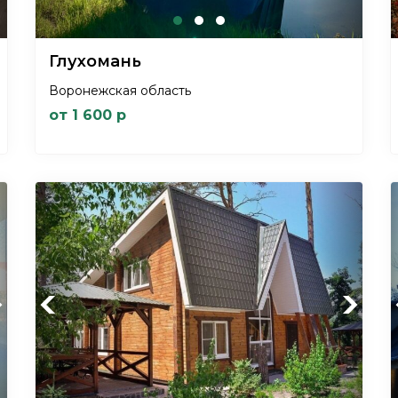
Глухомань
Воронежская область
от 1 600 р
xt
Previous
Next