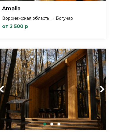
Amalia
Воронежская область → Богучар
от 2 500 р
Previous
Next