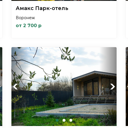
Амакс Парк-отель
Воронеж
от 2 700 р
xt
Previous
Next