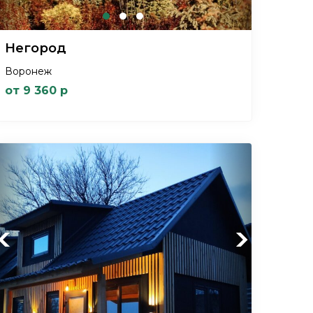
Негород
Воронеж
от 9 360 р
Previous
Next