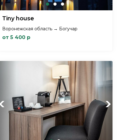
Tiny house
Воронежская область → Богучар
от 5 400 р
Previous
Next