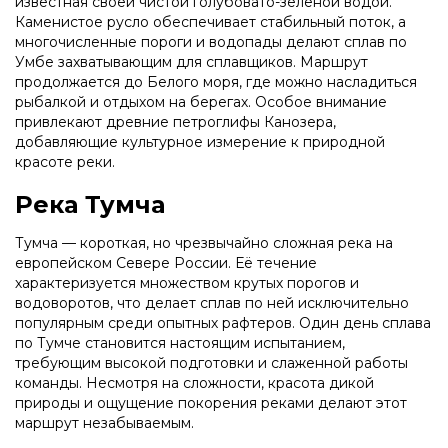
известная своей чистой голубовато-зеленой водой.
Каменистое русло обеспечивает стабильный поток, а
многочисленные пороги и водопады делают сплав по
Умбе захватывающим для сплавщиков. Маршрут
продолжается до Белого моря, где можно насладиться
рыбалкой и отдыхом на берегах. Особое внимание
привлекают древние петроглифы Канозера,
добавляющие культурное измерение к природной
красоте реки.
Река Тумча
Тумча — короткая, но чрезвычайно сложная река на
европейском Севере России. Её течение
характеризуется множеством крутых порогов и
водоворотов, что делает сплав по ней исключительно
популярным среди опытных рафтеров. Один день сплава
по Тумче становится настоящим испытанием,
требующим высокой подготовки и слаженной работы
команды. Несмотря на сложности, красота дикой
природы и ощущение покорения реками делают этот
маршрут незабываемым.