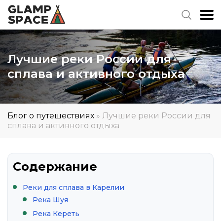
Лучшие реки России для
сплава и активного отдыха
Блог о путешествиях
»
Лучшие реки России для
сплава и активного отдыха
Содержание
Реки для сплава в Карелии
Река Шуя
Река Кереть