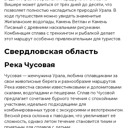
Вишере может длиться от трёх дней до десяти, что
позволяет полностью насладиться природой Урала. В
ходе путешествия можно увидеть знаменитые
Жигаланские водопады, Камень Ветлан и Камень
Писаный с древними наскальными рисунками.
Комбинация сплава с треккингом и рыбалкой делает
этот маршрут особенно привлекательным для туристов.
Свердловская область
Река Чусовая
Чусовая — жемчужина Урала, любима сплавщиками за
свои живописные берега и разнообразие маршрутов.
Река известна своими известняковыми и доломитовыми
скалами, водопадами и пещерами. Сплав по Чусовой
предлагает сочетание бурного течения с спокойными
участками, идеально подходящими для
комбинированных туров с экскурсиями и велотрекингом.
Весной река склонна к паводкам, что увеличивает её
сложность, однако летом течение становится тихим и
приятным для сплавов с детьми.