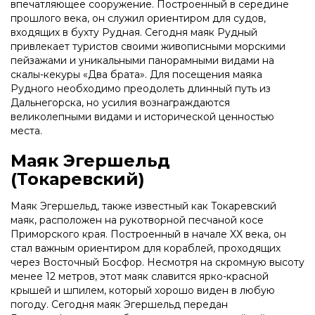
впечатляющее сооружение. Построенный в середине
прошлого века, он служил ориентиром для судов,
входящих в бухту Рудная. Сегодня маяк Рудный
привлекает туристов своими живописными морскими
пейзажами и уникальными панорамными видами на
скалы-кекуры «Два брата». Для посещения маяка
Рудного необходимо преодолеть длинный путь из
Дальнегорска, но усилия вознаграждаются
великолепными видами и исторической ценностью
места.
Маяк Эгершельд
(Токаревский)
Маяк Эгершельд, также известный как Токаревский
маяк, расположен на рукотворной песчаной косе
Приморского края. Построенный в начале XX века, он
стал важным ориентиром для кораблей, проходящих
через Восточный Босфор. Несмотря на скромную высоту
менее 12 метров, этот маяк славится ярко-красной
крышей и шпилем, который хорошо виден в любую
погоду. Сегодня маяк Эгершельд передан