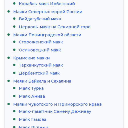
Корабль-маяк Ирбенский
Маяки Северных морей России
Вайдагубский маяк
Церковь-маяк на Секирной горе
Маяки Ленинградской области
Стороженский маяк
Осиновецкий маяк
Крымские маяки
Тарханкутский маяк
Дербентский маяк
Маяки Байкала и Сахалина
Маяк Турка
Маяк Анива
Маяки Чукотского и Приморского краев
Маяк-памятник Семёну Дежнёву
Маяк Гамова
Маяк Рудный