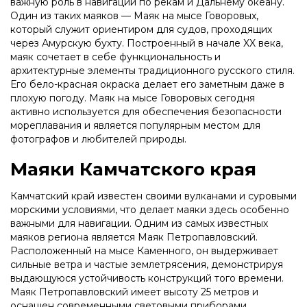
важную роль в навигации по рекам и Дальнему океану.
Один из таких маяков — Маяк на мысе Говоровых,
который служит ориентиром для судов, проходящих
через Амурскую бухту. Построенный в начале XX века,
маяк сочетает в себе функциональность и
архитектурные элементы традиционного русского стиля.
Его бело-красная окраска делает его заметным даже в
плохую погоду. Маяк на мысе Говоровых сегодня
активно используется для обеспечения безопасности
мореплавания и является популярным местом для
фотографов и любителей природы.
Маяки Камчатского края
Камчатский край известен своими вулканами и суровыми
морскими условиями, что делает маяки здесь особенно
важными для навигации. Одним из самых известных
маяков региона является Маяк Петропавловский.
Расположенный на мысе Каменного, он выдерживает
сильные ветра и частые землетрясения, демонстрируя
выдающуюся устойчивость конструкций того времени.
Маяк Петропавловский имеет высоту 25 метров и
оснащен современными световыми приборами,