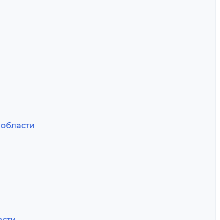
 области
асти