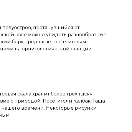
 полуостров, протянувшийся от
ршской косе можно увидеть разнообразные
ский бор» предлагает посетителям
ицами на орнитологической станции
ровая скала хранит более трёх тысяч
ие с природой. Посетители Калбак-Таша
з нашего времени. Некоторые рисунки
ным.