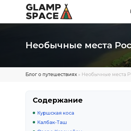
Необычные места Рос
Блог о путешествиях
»
Необычные места Р
Содержание
Куршская коса
Калбак-Таш