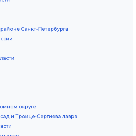
районе Санкт-Петербурга
оссии
бласти
номном округе
сад и Троице-Сергиева лавра
ласти
ом крае