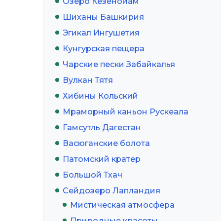
Озеро Кезенойам
Шиханы Башкирия
Эгикал Ингушетия
Кунгурская пещера
Чарские пески Забайкалья
Вулкан Тятя
Хибины Кольский
Мраморный каньон Рускеала
Гамсутль Дагестан
Васюганские болота
Патомский кратер
Большой Тхач
Сейдозеро Лапландия
Мистическая атмосфера
Природные красоты