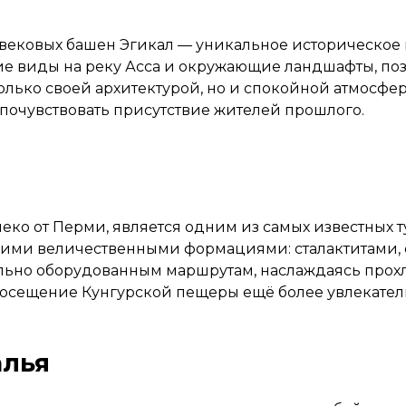
вековых башен Эгикал — уникальное историческое 
 виды на реку Асса и окружающие ландшафты, позв
олько своей архитектурой, но и спокойной атмосферо
почувствовать присутствие жителей прошлого.
еко от Перми, является одним из самых известных
оими величественными формациями: сталактитами, 
ьно оборудованным маршрутам, наслаждаясь прохл
 посещение Кунгурской пещеры ещё более увлекате
алья