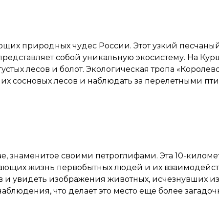
ющих природных чудес России. Этот узкий песчаный
 представляет собой уникальную экосистему. На Ку
устых лесов и болот. Экологическая тропа «Королев
их сосновых лесов и наблюдать за перелётными пт
е, знаменитое своими петроглифами. Эта 10-километ
ающих жизнь первобытных людей и их взаимодейств
в и увидеть изображения животных, исчезнувших и
аблюдения, что делает это место ещё более загадоч