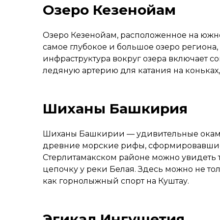
Озеро Кезенойам
Озеро Кезенойам, расположенное на южно
самое глубокое и большое озеро региона
инфраструктура вокруг озера включает с
ледяную артерию для катания на коньках
Шиханы Башкирия
Шиханы Башкирии — удивительные окаме
древние морские рифы, сформировавшиес
Стерлитамакском районе можно увидеть т
цепочку у реки Белая. Здесь можно не т
как горнолыжный спорт на Куштау.
Эгикал Ингушетия