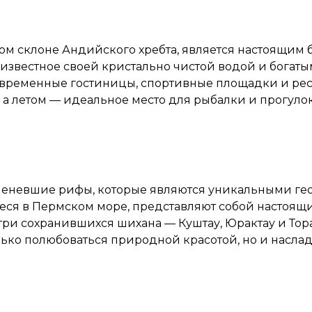
м склоне Андийского хребта, является настоящим б
, известное своей кристально чистой водой и богат
овременные гостиницы, спортивные площадки и рес
, а летом — идеальное место для рыбалки и прогул
невшие рифы, которые являются уникальными гео
я в Пермском море, представляют собой настоящи
ри сохранившихся шихана — Куштау, Юрактау и Тор
олько полюбоваться природной красотой, но и насл