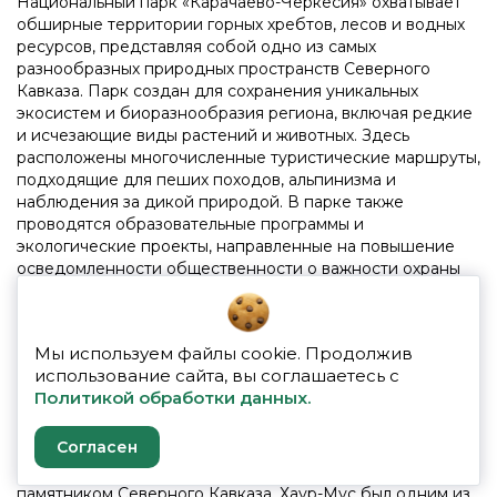
Национальный парк «Карачаево-Черкесия» охватывает
обширные территории горных хребтов, лесов и водных
ресурсов, представляя собой одно из самых
разнообразных природных пространств Северного
Кавказа. Парк создан для сохранения уникальных
экосистем и биоразнообразия региона, включая редкие
и исчезающие виды растений и животных. Здесь
расположены многочисленные туристические маршруты,
подходящие для пеших походов, альпинизма и
наблюдения за дикой природой. В парке также
проводятся образовательные программы и
экологические проекты, направленные на повышение
осведомленности общественности о важности охраны
природы. Национальный парк «Карачаево-Черкесия»
является прекрасным местом для тех, кто стремится к
активному отдыху и хочет насладиться первозданной
Мы используем файлы cookie. Продолжив
красотой Кавказских гор.
использование сайта, вы соглашаетесь с
Политикой обработки данных.
Древний город Хаур-Мус
Согласен
Древний город Хаур-Мус, расположенный в Южной
Осетии, является важным историко-археологическим
памятником Северного Кавказа. Хаур-Мус был одним из