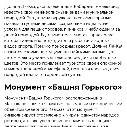
Долина Ла-Кья, расположенная в Кабардино-Балкарии,
известна своими живописными видами и уникальной
природой. Эта долина окружена высокими горными
пиками и густыми лесами, создающими идеальные
условия для пеших походов, пикников и наблюдения за
дикой природой. В долине течет чистая горная река,
которая идеально подходит для рыбалки и водных
видов спорта. Помимо природных красот, Долина Ла-Кья
славится своими цветущими альпийскими лугами, где
летом можно увидеть множество редких и необычных
цветов. Это место привлекает туристов своей спокойной
и умиротворенной атмосферой, позволяя наслаждаться
природой вдали от городской суеты.
Монумент «Башня Горького»
Монумент «Башня Горького», расположенный в
Махачкале, является важным культурным и историческим
объектом Северного Кавказа. Этот монумент
символизирует стремление к миру и единству народов
региона, а также увековечивает память выдающихся
деятелей культуры и науки. Башня, выполненная в