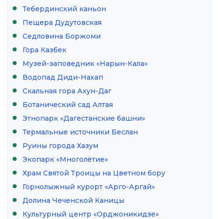
Тебердинский каньон
Пещера Дудутовская
Седловина Боржоми
Гора Казбек
Музей-заповедник «Нарын-Кала»
Водопад Диди-Нахап
Скальная гора Ахун-Даг
Ботанический сад Алтая
Этнопарк «Дагестанские башни»
Термальные источники Беслан
Руины города Хазум
Экопарк «Многолётие»
Храм Святой Троицы на Цветном бору
Горнолыжный курорт «Арго-Аргай»
Долина Чеченской Каницы
Культурный центр «Орджоникидзе»