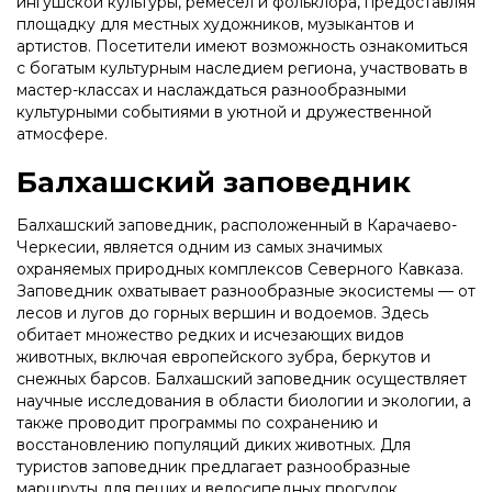
ингушской культуры, ремесел и фольклора, предоставляя
площадку для местных художников, музыкантов и
артистов. Посетители имеют возможность ознакомиться
с богатым культурным наследием региона, участвовать в
мастер-классах и наслаждаться разнообразными
культурными событиями в уютной и дружественной
атмосфере.
Балхашский заповедник
Балхашский заповедник, расположенный в Карачаево-
Черкесии, является одним из самых значимых
охраняемых природных комплексов Северного Кавказа.
Заповедник охватывает разнообразные экосистемы — от
лесов и лугов до горных вершин и водоемов. Здесь
обитает множество редких и исчезающих видов
животных, включая европейского зубра, беркутов и
снежных барсов. Балхашский заповедник осуществляет
научные исследования в области биологии и экологии, а
также проводит программы по сохранению и
восстановлению популяций диких животных. Для
туристов заповедник предлагает разнообразные
маршруты для пеших и велосипедных прогулок,