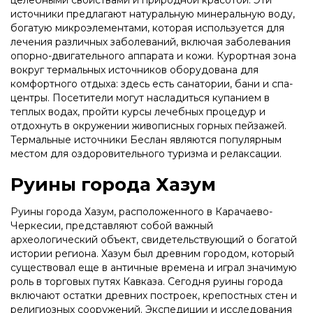
целебными свойствами и природной красотой. Эти
источники предлагают натуральную минеральную воду,
богатую микроэлементами, которая используется для
лечения различных заболеваний, включая заболевания
опорно-двигательного аппарата и кожи. Курортная зона
вокруг термальных источников оборудована для
комфортного отдыха: здесь есть санатории, бани и спа-
центры. Посетители могут насладиться купанием в
теплых водах, пройти курсы лечебных процедур и
отдохнуть в окружении живописных горных пейзажей.
Термальные источники Беслан являются популярным
местом для оздоровительного туризма и релаксации.
Руины города Хазум
Руины города Хазум, расположенного в Карачаево-
Черкесии, представляют собой важный
археологический объект, свидетельствующий о богатой
истории региона. Хазум был древним городом, который
существовал еще в античные времена и играл значимую
роль в торговых путях Кавказа. Сегодня руины города
включают остатки древних построек, крепостных стен и
религиозных сооружений. Экспедиции и исследования