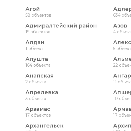
Агой
Адле
58 объектов
634 объ
Адмиралтейский район
Азов
15 объектов
4 объек
Алдан
Алек
1 объект
5 объек
Алушта
Альме
164 объекта
22 объе
Анапская
Ангар
2 объекта
11 объе
Апрелевка
Апше
3 объекта
10 объе
Арзамас
Арма
17 объектов
17 объе
Архангельск
Архип