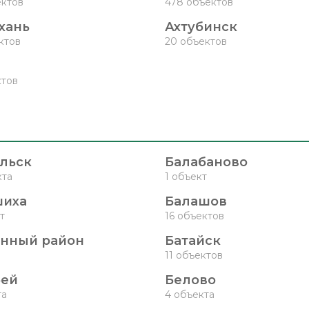
ектов
478 объектов
хань
Ахтубинск
ктов
20 объектов
ктов
льск
Балабаново
кта
1 объект
шиха
Балашов
т
16 объектов
нный район
Батайск
11 объектов
бей
Белово
та
4 объекта