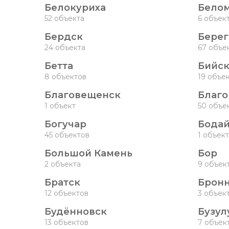
Белокуриха
Бело
52 объекта
6 объек
Бердск
Берег
24 объекта
67 объе
Бетта
Бийс
8 объектов
19 объе
Благовещенск
Благ
1 объект
50 объе
Богучар
Бода
45 объектов
1 объект
Большой Камень
Бор
2 объекта
9 объек
Братск
Брон
12 объектов
3 объек
Будённовск
Бузул
13 объектов
7 объек