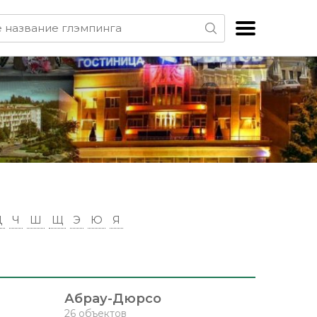
Ц
Ч
Ш
Щ
Э
Ю
Я
Абрау-Дюрсо
26 объектов