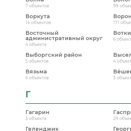
7 объектов
99 объе
Воркута
Воро
14 объектов
171 объе
Восточный
Вотки
административный округ
6 объек
4 объекта
Выборгский район
Высе
5 объектов
4 объек
Вязьма
Вёше
6 объектов
3 объек
Г
Гагарин
Гаспр
3 объекта
29 объе
Геленджик
Георг