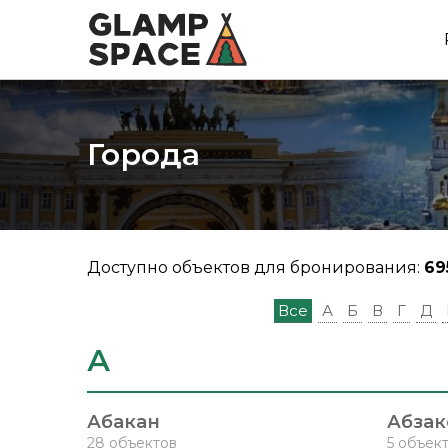
Города
Доступно объектов для бронирования:
69
Все
А
Б
В
Г
Д
А
Абакан
Абзак
28 объектов
5 объек