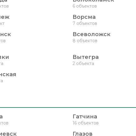
ктов
6 объектов
неж
Ворсма
кт
7 объектов
нск
Всеволожск
тов
8 объектов
лки
Вытегра
та
2 объекта
нская
та
а
Гатчина
ктов
16 объектов
иевск
Глазов