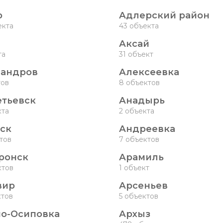
р
Адлерский район
екта
43 объекта
Аксай
та
31 объект
сандров
Алексеевка
тов
8 объектов
тьевск
Анадырь
кта
2 объекта
ск
Андреевка
ктов
7 объектов
ронск
Арамиль
ктов
1 объект
вир
Арсеньев
ктов
5 объектов
о-Осиповка
Архыз