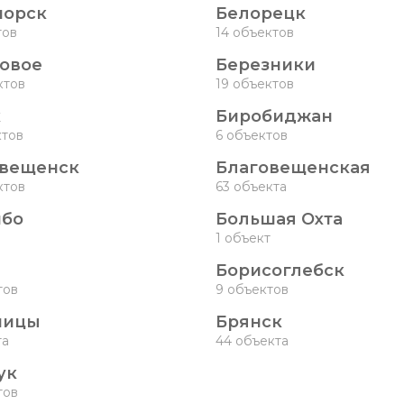
морск
Белорецк
тов
14 объектов
овое
Березники
ктов
19 объектов
к
Биробиджан
ктов
6 объектов
овещенск
Благовещенская
ктов
63 объекта
йбо
Большая Охта
1 объект
Борисоглебск
тов
9 объектов
ницы
Брянск
та
44 объекта
ук
тов