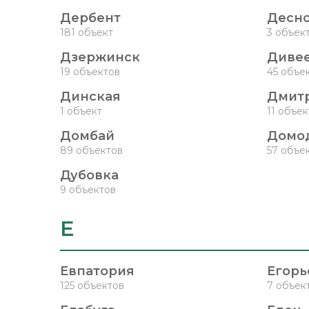
Дербент
Десно
181 объект
3 объек
Дзержинск
Диве
19 объектов
45 объе
Динская
Дмит
1 объект
11 объе
Домбай
Домо
89 объектов
57 объе
Дубовка
9 объектов
Е
Евпатория
Егорь
125 объектов
7 объек