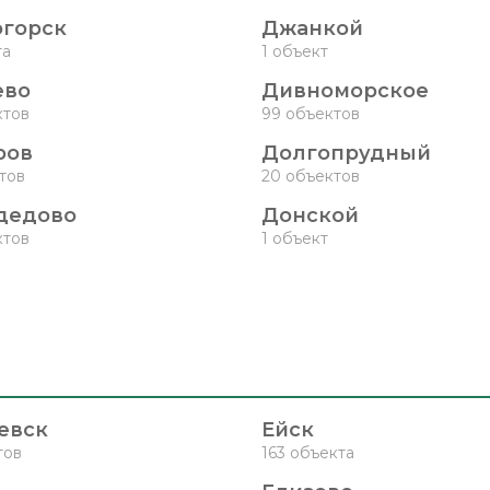
горск
Джанкой
та
1 объект
ево
Дивноморское
ктов
99 объектов
ров
Долгопрудный
ктов
20 объектов
дедово
Донской
ктов
1 объект
евск
Ейск
тов
163 объекта