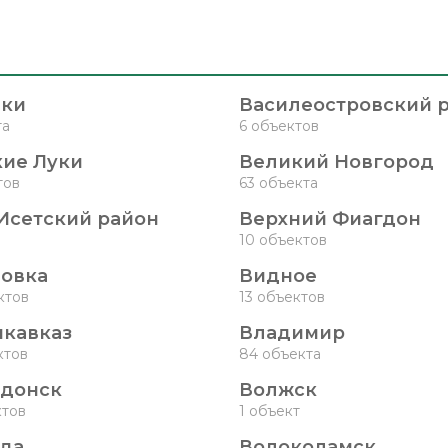
йки
Василеостровский 
та
6 объектов
ие Луки
Великий Новгород
тов
63 объекта
Исетский район
Верхний Фиагдон
10 объектов
овка
Видное
ктов
13 объектов
кавказ
Владимир
ктов
84 объекта
одонск
Волжск
ктов
1 объект
да
Волоколамск