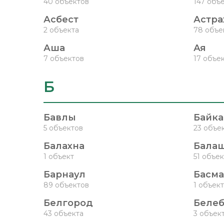
40 объектов
147 объ
Асбест
Астра
2 объекта
78 объе
Аша
Ая
7 объектов
17 объе
Б
Бавлы
Байка
5 объектов
23 объе
Балахна
Бала
1 объект
51 объек
Барнаул
Басма
89 объектов
1 объект
Белгород
Беле
43 объекта
3 объек