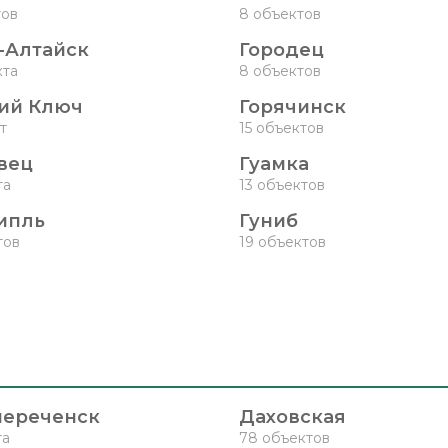
тов
8 объектов
-Алтайск
Городец
кта
8 объектов
ий Ключ
Горячинск
т
15 объектов
вец
Гуамка
та
13 объектов
ипль
Гуниб
тов
19 объектов
нереченск
Даховская
та
78 объектов