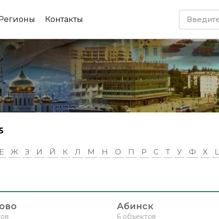
Регионы
Контакты
5
Е
Ж
З
И
Й
К
Л
М
Н
О
П
Р
С
Т
У
Ф
Х
ово
Абинск
тов
6 объектов