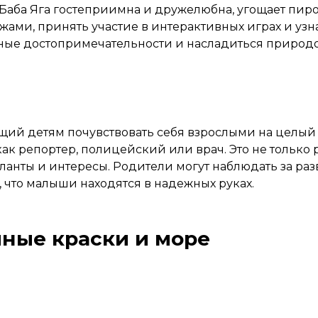
 Баба Яга гостеприимна и дружелюбна, угощает пир
ами, принять участие в интерактивных играх и узна
ные достопримечательности и насладиться природо
ий детям почувствовать себя взрослыми на целый д
как репортер, полицейский или врач. Это не только 
ланты и интересы. Родители могут наблюдать за ра
 что малыши находятся в надежных руках.
ные краски и море