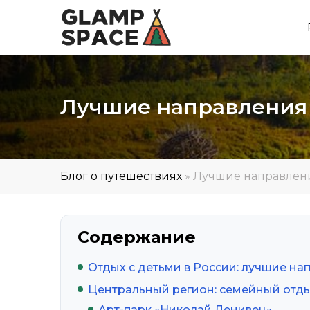
Лучшие направления 
Блог о путешествиях
»
Лучшие направлени
Содержание
Отдых с детьми в России: лучшие на
Центральный регион: семейный отд
Арт-парк «Николай Ленивец»