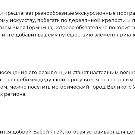
и предлагает разнообразные экскурсионные програ
му искусству, побегать по деревянной крепости и 
тием Змея Горыныча, которое обязательно покорит 
мпинге добавит вашему путешествию элемент прикл
посещение его резиденции станет настоящим волше
я с волшебным дедушкой, прогуляться по сосновым
ом, можно посетить исторический город Великого У
х региона.
ится доброй Бабой Ягой, которая устраивает для д