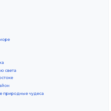
 море
ха
ю света
остоке
айон
ые природные чудеса