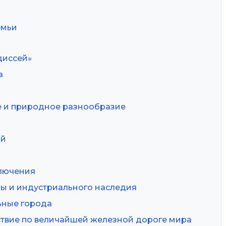
емьи
диссей»
а
е и природное разнообразие
ий
ключения
ды и индустриального наследия
ьные города
ствие по величайшей железной дороге мира