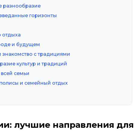
ое разнообразие
изведанные горизонты
о отдыха
ироде и будущем
и знакомство с традициями
разие культур и традиций
 всей семьи
аполисы и семейный отдых
ии: лучшие направления для