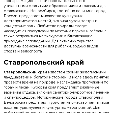
зоопарк, Национальный парк «Столбы» с его
уникальными скальными образованиями и трассами для
скалолазания. Новосибирск, третий по величине город
России, предлагает множество культурных
достопримечательностей, включая музеи, театры и
концертные залы. Любители природы смогут
насладиться прогулками по местным паркам и озёрам, а
также отправиться на экскурсии в близлежащие
природные заповедники. Для активных туристов
доступны возможности для рыбалки, водных видов
спорта и велоспорта.
Ставропольский край
Ставропольский край
известен своими живописными
ландшафтами и богатой историей. В июле здесь приятно
провести время на природе, наслаждаясь прогулками по
горам и лесам. Курорты края предлагают различные
варианты отдыха, включая санаторно-курортное лечение
и спа-процедуры. Исторические города Ставрополя и
Белогорска предлагают туристам множество памятников
архитектуры, музеев и культурных мероприятий. Для
любителей активного отдыха доступны возможности для