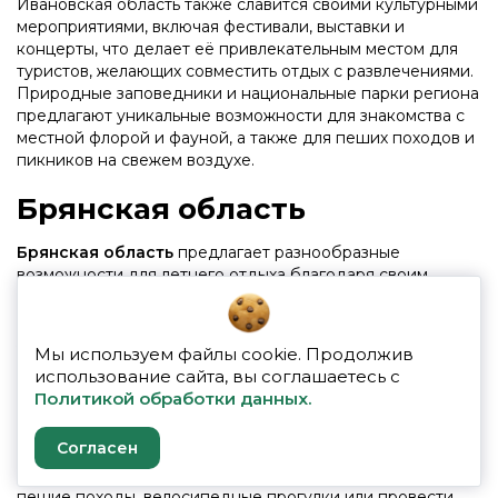
Ивановская область также славится своими культурными
мероприятиями, включая фестивали, выставки и
концерты, что делает её привлекательным местом для
туристов, желающих совместить отдых с развлечениями.
Природные заповедники и национальные парки региона
предлагают уникальные возможности для знакомства с
местной флорой и фауной, а также для пеших походов и
пикников на свежем воздухе.
Брянская область
Брянская область
предлагает разнообразные
возможности для летнего отдыха благодаря своим
природным красотам и богатому культурному наследию.
В июле здесь можно насладиться прогулками по
живописным лесам Брянской области, посещать
Мы используем файлы cookie. Продолжив
многочисленные исторические памятники и музеи,
использование сайта, вы соглашаетесь с
расположенные в городах Брянск и других населённых
Политикой обработки данных.
пунктах. Регион известен своими реками и озёрами,
которые предоставляют отличные возможности для
Согласен
рыбалки, катания на лодках и других водных видов
спорта. Любители активного отдыха могут отправиться в
пешие походы, велосипедные прогулки или провести