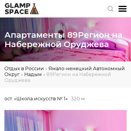
Апартаменты 89Регион на
Набережной Оруджева
Отдых в России
»
Ямало-ненецкий Автономный
Округ
»
Надым
»
89Регион на Набережной
Оруджева
ост. «Школа искусств № 1»
320 м