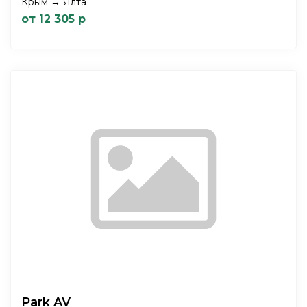
Крым → Ялта
от 12 305 р
Park AV