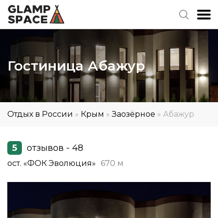
Гостиница Абажур
Отдых в России
»
Крым
»
Заозёрное
»
Абажур
5
отзывов - 48
ост. «ФОК Эволюция»
670 м