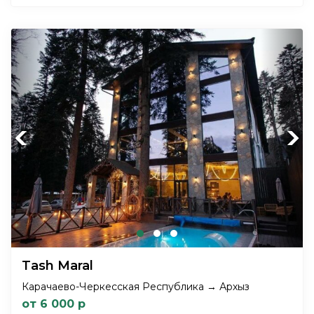
Previous
Next
Tash Maral
Карачаево-Черкесская Республика → Архыз
от 6 000 р