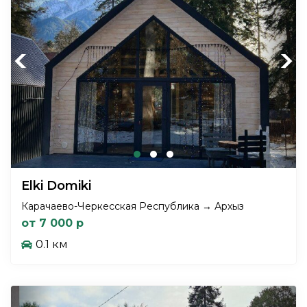
Previous
Next
Elki Domiki
Карачаево-Черкесская Республика → Архыз
от 7 000 р
0.1 км