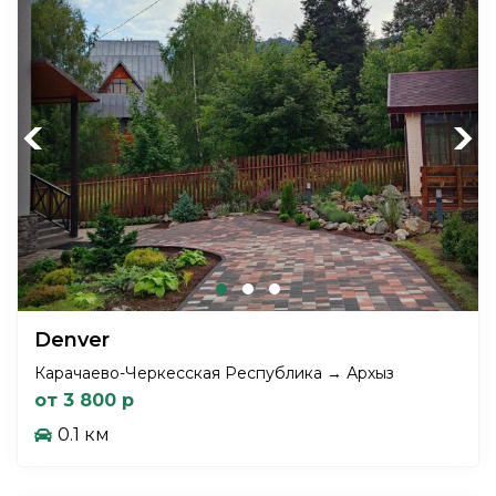
Previous
Next
Denver
Карачаево-Черкесская Республика → Архыз
от 3 800 р
0.1 км