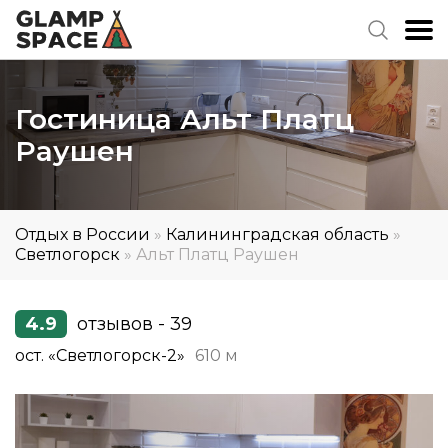
Гостиница Альт Платц
Раушен
Отдых в России
»
Калининградская область
»
Светлогорск
»
Альт Платц Раушен
4.9
отзывов - 39
ост. «Светлогорск-2»
610 м