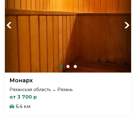
Previous
Next
Монарх
Рязанская область → Рязань
от 3 700 р
6.4 км