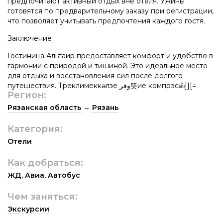
предпочитают активный отдых вне отеля. Ужины
готовятся по предварительному заказу при регистрации,
что позволяет учитывать предпочтения каждого гостя.
Заключение
Гостиница Альтаир предоставляет комфорт и удобство в
гармонии с природой и тишиной. Это идеальное место
для отдыха и восстановления сил после долгого
путешествия. Түреклимеккәлзе وفر뜻ие компрэсஸ்]][=
Регион:
Рязанская область
→
Рязань
Категория:
Отели
Как добраться:
ЖД
,
Авиа
,
Автобус
Чем заняться:
Экскурсии