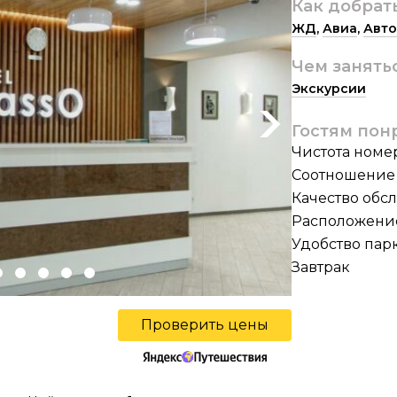
Как добрат
ЖД
,
Авиа
,
Авто
Чем занять
Экскурсии
Next
Гостям пон
Чистота номе
Соотношение 
Качество обс
Расположени
Удобство пар
Завтрак
Проверить цены