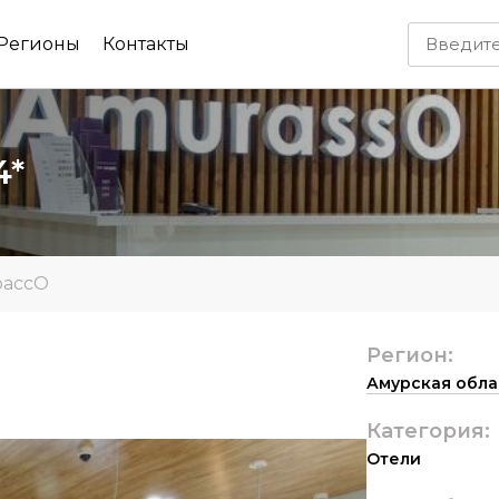
Регионы
Контакты
4*
рассО
Регион:
Амурская обла
Категория:
Отели