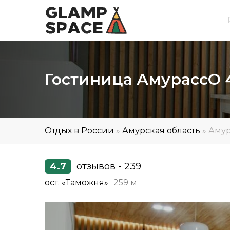
Гостиница АмурассО 
Отдых в России
»
Амурская область
»
Аму
4.7
отзывов - 239
ост. «Таможня»
259 м