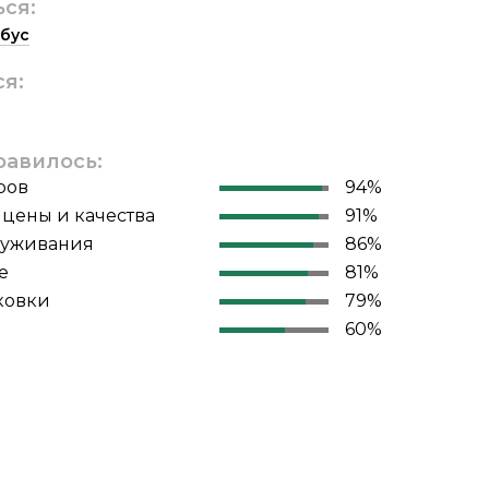
ься:
бус
ся:
равилось:
ров
94%
цены и качества
91%
луживания
86%
е
81%
ковки
79%
60%