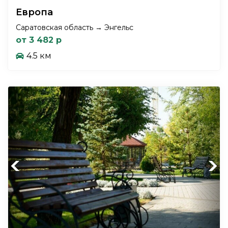
Европа
Саратовская область → Энгельс
от 3 482 р
4.5 км
Previous
Next