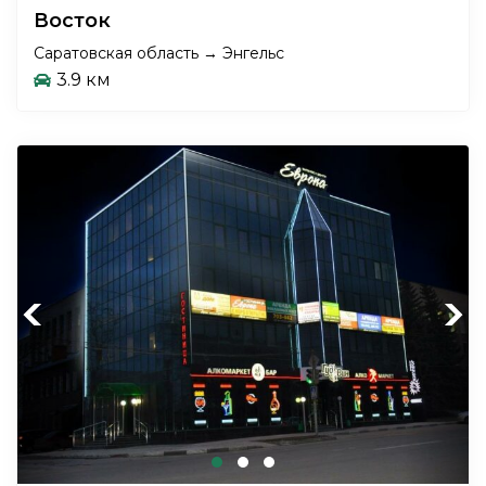
Восток
Саратовская область → Энгельс
3.9 км
Previous
Next