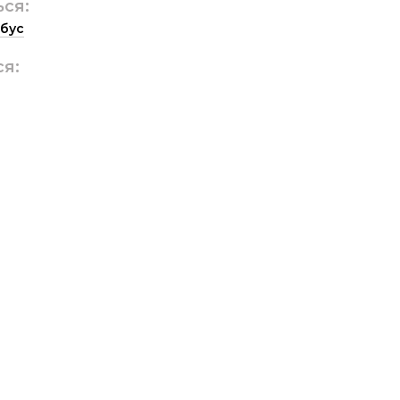
ься:
бус
ся: