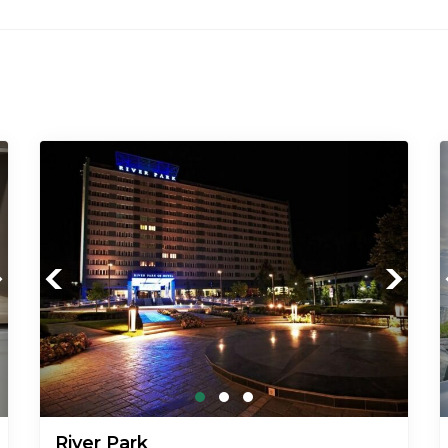
xt
Previous
Next
River Park