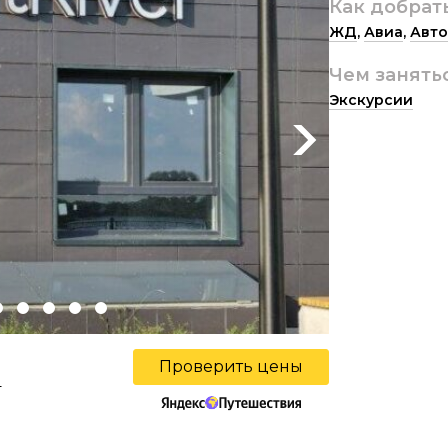
Как добрат
ЖД
,
Авиа
,
Авто
Чем занять
Экскурсии
Next
Проверить цены
ы