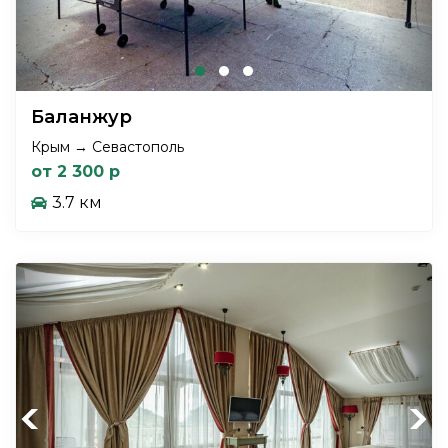
Баланжур
Крым → Севастополь
от 2 300 р
3.7 км
Previous
Next