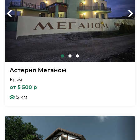
Previous
Next
Астерия Меганом
Крым
от 5 500 р
5 км