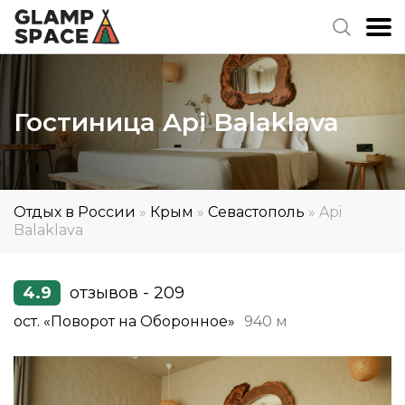
Гостиница Api Balaklava
Отдых в России
»
Крым
»
Севастополь
»
Api
Balaklava
4.9
отзывов - 209
ост. «Поворот на Оборонное»
940 м