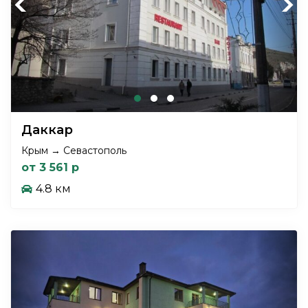
Previous
Next
Даккар
Крым → Севастополь
от 3 561 р
4.8 км