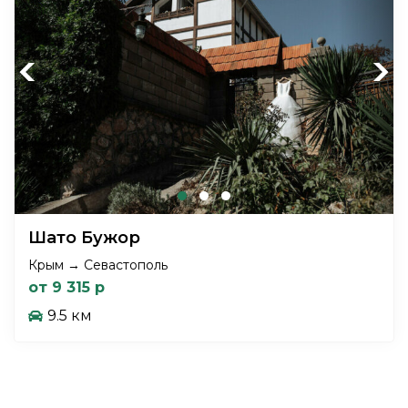
Previous
Next
Шато Бужор
Крым → Севастополь
от 9 315 р
9.5 км