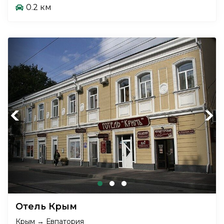
0.2 км
Previous
Next
Отель Крым
Крым → Евпатория