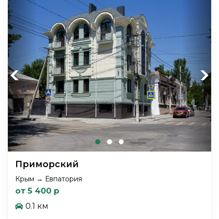
Previous
Next
Приморский
Крым → Евпатория
от 5 400 р
0.1 км