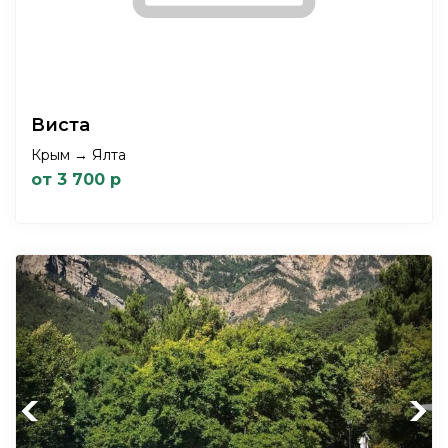
Виста
Крым → Ялта
от 3 700 р
Previous
Next