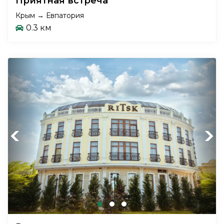
Приятная встреча
Крым → Евпатория
0.3 км
Previous
Next