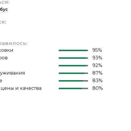
ься:
бус
ся:
равилось:
ковки
95%
ров
93%
92%
луживания
87%
е
83%
цены и качества
80%