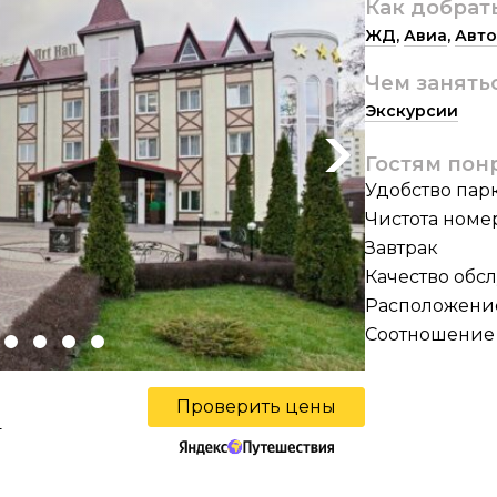
Как добрат
ЖД
,
Авиа
,
Авто
Чем занять
Экскурсии
Next
Гостям пон
Удобство пар
Чистота номе
Завтрак
Качество обс
Расположени
Соотношение 
Проверить цены
ы