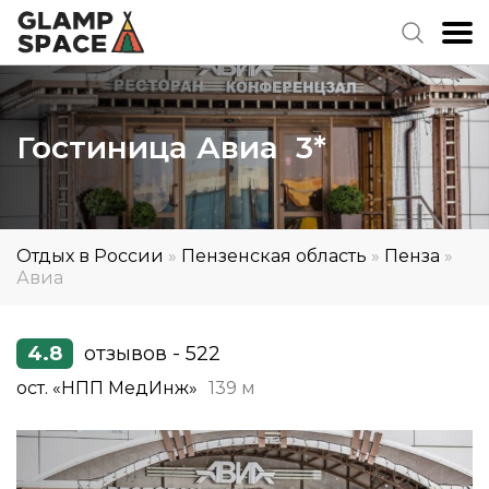
Гостиница Авиа 3*
Отдых в России
»
Пензенская область
»
Пенза
»
Авиа
4.8
отзывов - 522
ост. «НПП МедИнж»
139 м