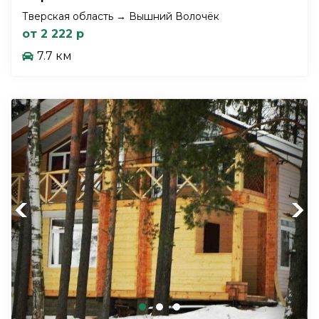
Тверская область → Вышний Волочёк
от 2 222 р
7.7 км
Previous
Next