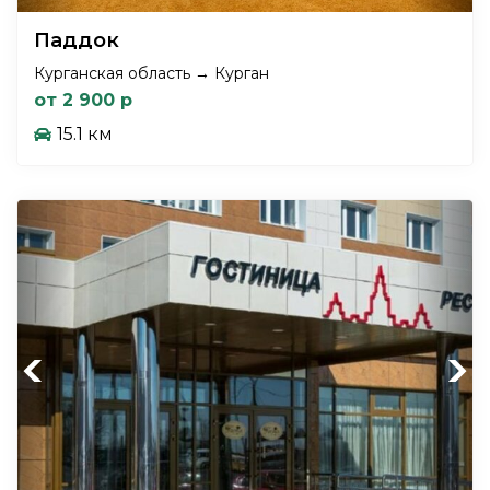
Паддок
Курганская область → Курган
от 2 900 р
15.1 км
Previous
Next