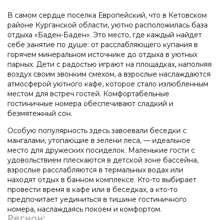
В самом сердце поселка Европейский, что в Кетовском
районе Курганской области, уютно расположилась база
отдыха «Баден-Баден». Это место, где каждый найдет
себе занятие по душе: от расслабляющего купания в
горячем минеральном источнике до отдыха в уютных
парных. Дети с радостью играют на площадках, наполняя
воздух своим звонким смехом, а взрослые наслаждаются
атмосферой уютного кафе, которое стало излюбленным
местом для встреч гостей. Комфортабельные
гостиничные номера обеспечивают сладкий и
безмятежный сон.
Особую популярность здесь завоевали беседки с
мангалами, утопающие в зелени леса, — идеальное
место для дружеских посиделок. Маленькие гости с
удовольствием плескаются в детской зоне бассейна,
взрослые расслабляются в термальных водах или
находят отдых в банном комплексе. Кто-то выбирает
провести время в кафе или в беседках, а кто-то
предпочитает уединиться в тишине гостиничного
номера, наслаждаясь покоем и комфортом.
Регион: