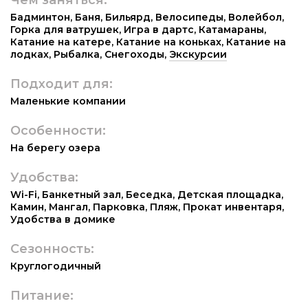
Бадминтон
,
Баня
,
Бильярд
,
Велосипеды
,
Волейбол
,
Горка для ватрушек
,
Игра в дартс
,
Катамараны
,
Катание на катере
,
Катание на коньках
,
Катание на
лодках
,
Рыбалка
,
Снегоходы
,
Экскурсии
Подходит для:
Маленькие компании
Особенности:
На берегу озера
Удобства:
Wi-Fi
,
Банкетный зал
,
Беседка
,
Детская площадка
,
Камин
,
Мангал
,
Парковка
,
Пляж
,
Прокат инвентаря
,
Удобства в домике
Сезонность:
Круглогодичный
Питание: