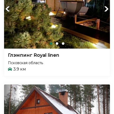
Previous
Next
Глэмпинг Royal linen
Псковская область
3.9 км