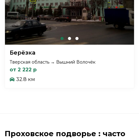
Берёзка
Тверская область → Вышний Волочёк
от 2 222 р
32.8 км
Проховское подворье : часто