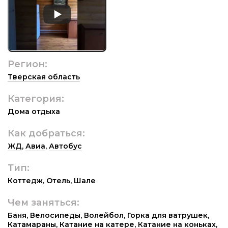
Регион:
Тверская область
Категория:
Дома отдыха
Как добраться:
ЖД
,
Авиа
,
Автобус
Тип:
Коттедж
,
Отель
,
Шале
Чем заняться:
Баня
,
Велосипеды
,
Волейбол
,
Горка для ватрушек
,
Катамараны
,
Катание на катере
,
Катание на коньках
,