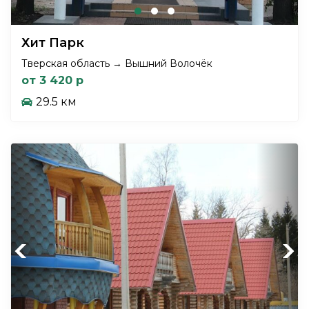
Хит Парк
Тверская область → Вышний Волочёк
от 3 420 р
29.5 км
Previous
Next