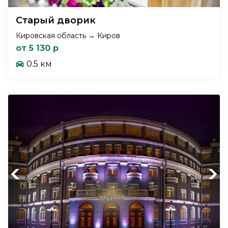
Старый дворик
Кировская область → Киров
от 5 130 р
0.5 км
Previous
Next