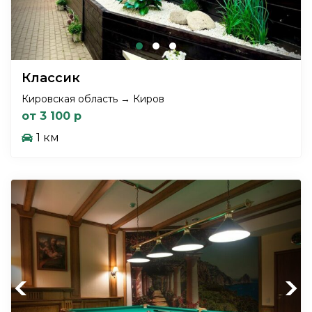
Классик
Кировская область → Киров
от 3 100 р
1 км
Previous
Next