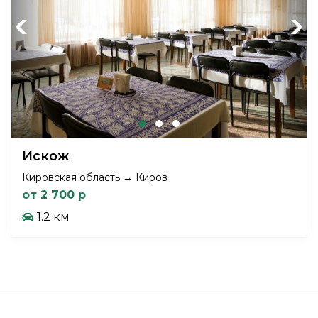
Previous
Next
Искож
Кировская область → Киров
от 2 700 р
1.2 км