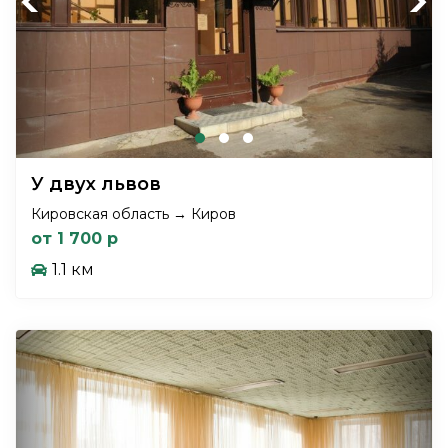
Previous
Next
У двух львов
Кировская область → Киров
от 1 700 р
1.1 км