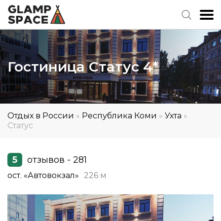
Гостиница Статус 4*
Отдых в России
»
Республика Коми
»
Ухта
»
Статус
5
отзывов - 281
ост. «Автовокзал»
226 м