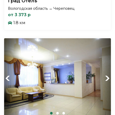
Град Отель
Вологодская область → Череповец
от 3 373 р
1.8 км
Previous
Next