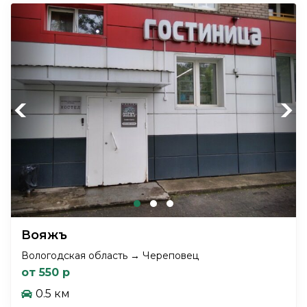
Previous
Next
Вояжъ
Вологодская область → Череповец
от 550 р
0.5 км