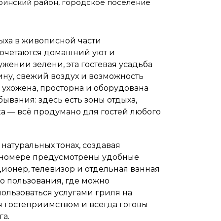
убинский район, городское поселение
ыха в живописной части
сочетаются домашний уют и
жении зелени, эта гостевая усадьба
ину, свежий воздух и возможность
я ухожена, просторна и оборудована
вания: здесь есть зоны отдыха,
ка — всё продумано для гостей любого
натуральных тонах, создавая
м номере предусмотрены удобные
ционер, телевизор и отдельная ванная
го пользования, где можно
ользоваться услугами гриля на
я гостеприимством и всегда готовы
га.