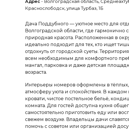
Адрес
- Волгоградская область, Среднеахт
Краснослободск, улица Турбаз, 1Б
Дача Поддубного — уютное место для отд
Волгоградской области, где гармонично 
природная красота. Расположенная в окру
идеально подходит для тех, кто ищет тиш
отдохнуть от городской суеты. Территори
всем необходимым для комфортного пребы
мангал, парковка и даже детская площад
возраста.
Интерьеры номеров оформлены в тёплых, 
атмосферу уюта и спокойствия. В каждо
кровати, чистое постельное бельё, конди
комната. Для гостей доступна кухня обще
самостоятельно приготовить еду или восп
свежем воздухе. Владельцы дачи славятс
помочь с советом или организацией досу