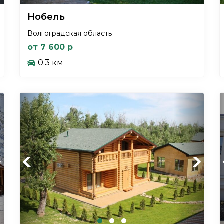
Нобель
Волгоградская область
от 7 600 р
0.3 км
xt
Previous
Next