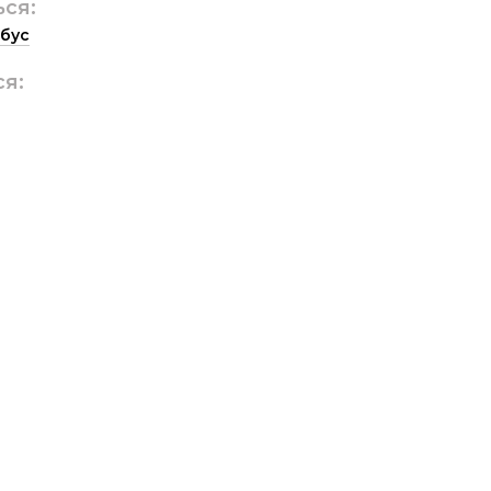
ься:
бус
ся: