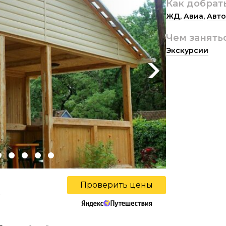
Как добрат
ЖД
,
Авиа
,
Авто
Чем занять
Экскурсии
Next
Проверить цены
ы