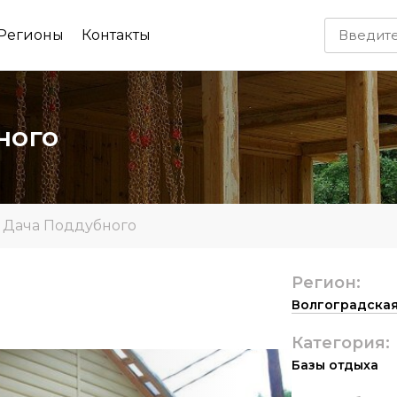
Регионы
Контакты
ного
»
Дача Поддубного
Регион:
Волгоградская
Категория:
Базы отдыха