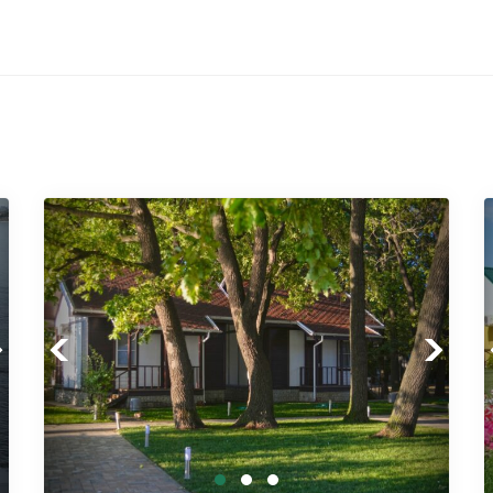
xt
Previous
Next