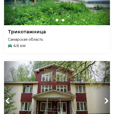
Трикотажница
Самарская область
4.6 км
Previous
Next