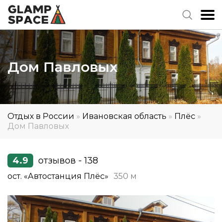
Дом Павловых
Отдых в России
»
Ивановская область
»
Плёс
»
Дом Павловых
4.9
отзывов - 138
ост. «Автостанция Плёс»
350 м