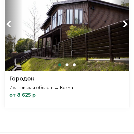
Previous
Next
Городок
Ивановская область → Кохма
от 8 625 р