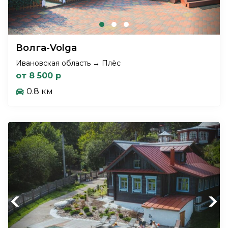
Волга-Volga
Ивановская область → Плёс
от 8 500 р
0.8 км
Previous
Next