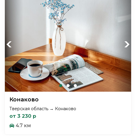
Previous
Next
Конаково
Тверская область → Конаково
от 3 230 р
4.7 км