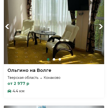
Previous
Next
Ольгино на Волге
Тверская область → Конаково
от 2 977 р
4.4 км