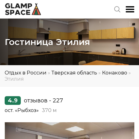
Гостиница Этилия
Отдых в России
»
Тверская область
»
Конаково
»
Этилия
4.9
отзывов - 227
ост. «Рыбхоз»
370 м