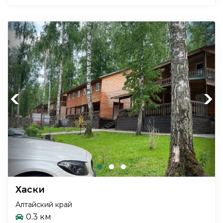
Previous
Next
Хаски
Алтайский край
0.3 км