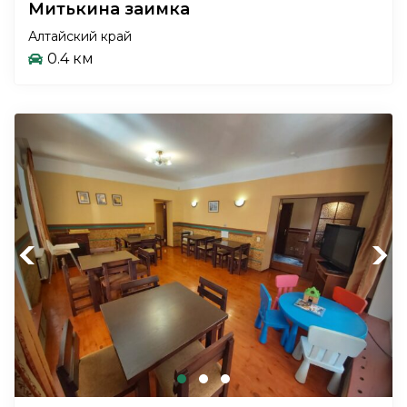
Митькина заимка
Алтайский край
0.4 км
Previous
Next