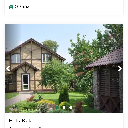
0.3 км
Previous
Next
E. L. K. I.