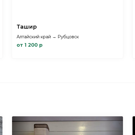
Ташир
Алтайский край → Рубцовск
от 1 200 р