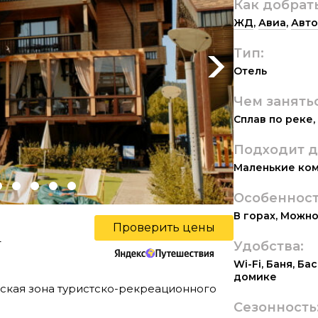
Как добрат
ЖД
,
Авиа
,
Авто
Тип:
Next
Отель
Чем занять
Сплав по реке
,
Подходит д
Маленькие ко
Особенност
В горах
,
Можно
Проверить цены
ы
Удобства:
Wi-Fi
,
Баня
,
Бас
домике
еская зона туристско-рекреационного
1
Сезонность