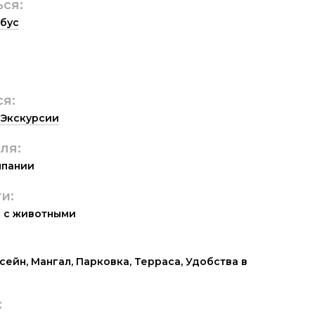
ься:
бус
ся:
Экскурсии
ля:
мпании
и:
 с животными
сейн
,
Мангал
,
Парковка
,
Терраса
,
Удобства в
: