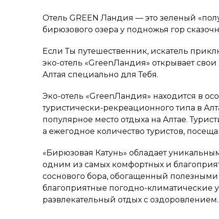
Отель GREEN Ландия — это зеленый «пол
бирюзового озера у подножья гор сказочн
Если Ты путешественник, искатель прикл
эко-отель «GreenЛандия» открывает свои
Алтая специально для Тебя.
Эко-отель «GreenЛандия» находится в ос
туристически-рекреационного типа в Алт
популярное место отдыха на Алтае. Турис
а ежегодное количество туристов, посеща
«Бирюзовая Катунь» обладает уникальны
одним из самых комфортных и благоприят
соснового бора, обогащенный полезным
благоприятные погодно-климатические у
развлекательный отдых с оздоровлением.