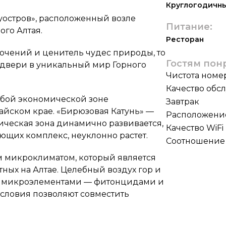
Круглогодичн
уостров», расположенный возле
Питание:
ого Алтая.
Ресторан
ючений и ценитель чудес природы, то
Гостям пон
 двери в уникальный мир Горного
Чистота номе
Качество обс
обой экономической зоне
Завтрак
айском крае. «Бирюзовая Катунь» —
Расположени
тическая зона динамично развивается,
Качество WiFi
ющих комплекс, неуклонно растет.
Соотношение 
м микроклиматом, который является
ных на Алтае. Целебный воздух гор и
и микроэлементами — фитонцидами и
словия позволяют совместить