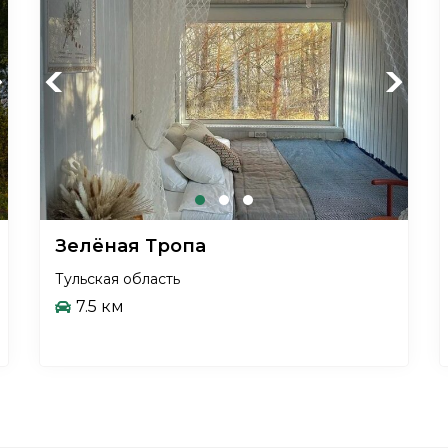
xt
Previous
Next
Зелёная Тропа
Тульская область
7.5 км