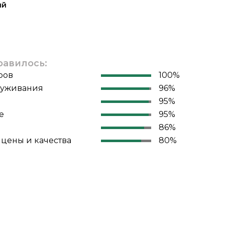
ый
равилось:
ров
100%
луживания
96%
95%
е
95%
86%
цены и качества
80%