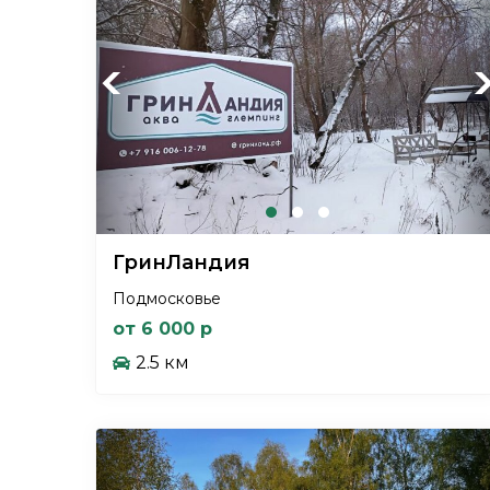
Previous
Ne
ГринЛандия
Подмосковье
от 6 000 р
2.5 км