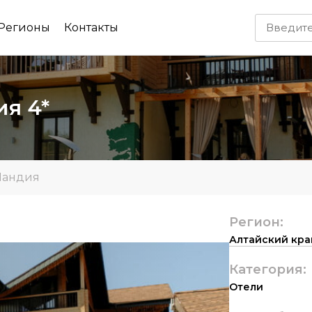
Регионы
Контакты
я 4*
Ландия
Регион:
Алтайский кра
Категория:
Отели