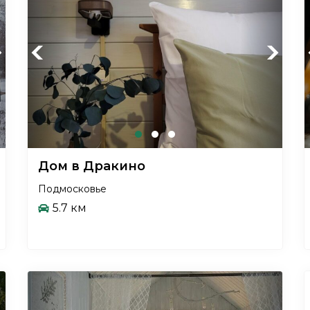
xt
Previous
Next
Дом в Дракино
Подмосковье
5.7 км