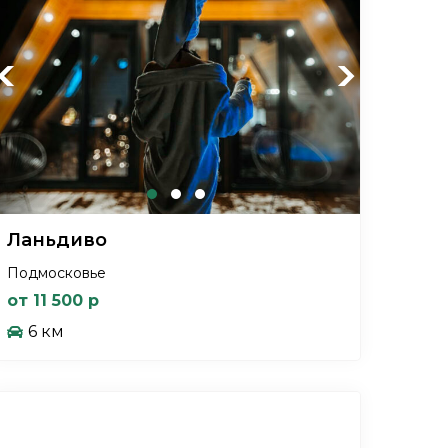
Previous
Next
Ланьдиво
Подмосковье
от 11 500 р
6 км