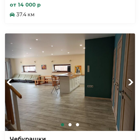
от 14 000 р
37.4 км
Previous
Next
Чебурашки