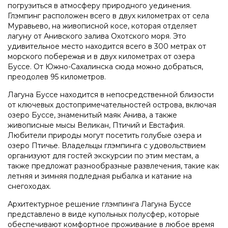
погрузиться в атмосферу природного уединения.
Глэмпинг расположен всего в двух километрах от села
Муравьево, на живописной косе, которая отделяет
лагуну от Анивского залива Охотского моря. Это
удивительное место находится всего в 300 метрах от
морского побережья и в двух километрах от озера
Буссе. От Южно-Сахалинска сюда можно добраться,
преодолев 95 километров.
Лагуна Буссе находится в непосредственной близости
от ключевых достопримечательностей острова, включая
озеро Буссе, знаменитый маяк Анива, а также
живописные мысы Великан, Птичий и Евстафия.
Любители природы могут посетить голубые озера и
озеро Птичье. Владельцы глэмпинга с удовольствием
организуют для гостей экскурсии по этим местам, а
также предложат разнообразные развлечения, такие как
летняя и зимняя подледная рыбалка и катание на
снегоходах.
Архитектурное решение глэмпинга Лагуна Буссе
представлено в виде купольных полусфер, которые
обеспечивают комфортное проживание в любое время