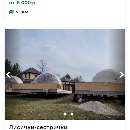
от 8 000 р
3.1 км
Previous
Next
Лисички-сестрички