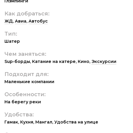
Глэмпинги
Как добраться:
ЖД
,
Авиа
,
Автобус
Тип:
Шатер
Чем заняться:
Sup-борды
,
Катание на катере
,
Кино
,
Экскурсии
Подходит для:
Маленькие компании
Особенности:
На берегу реки
Удобства:
Гамак
,
Кухня
,
Мангал
,
Удобства на улице