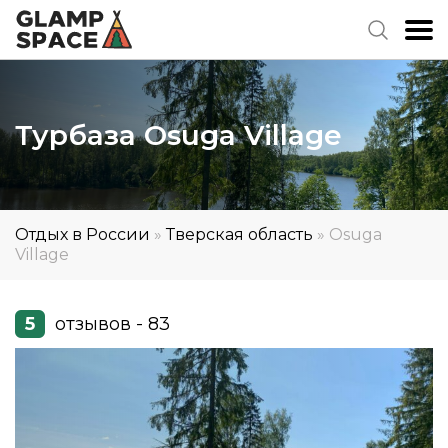
Турбаза Osuga Village
Отдых в России
»
Тверская область
»
Osuga
Village
5
отзывов - 83