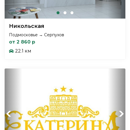
Никольская
Подмосковье → Серпухов
от 2 860 р
22.1 км
Previous
Next