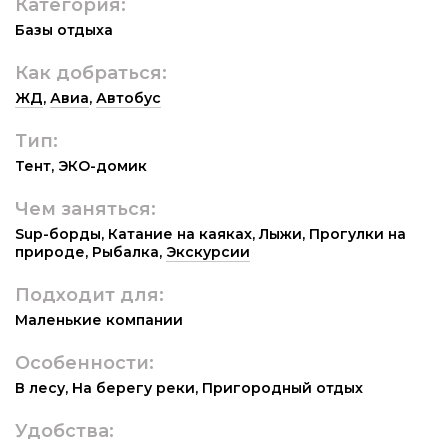
Категория:
Базы отдыха
Как добраться:
ЖД
,
Авиа
,
Автобус
Тип:
Тент
,
ЭКО-домик
Чем заняться:
Sup-борды
,
Катание на каяках
,
Лыжи
,
Прогулки на
природе
,
Рыбалка
,
Экскурсии
Подходит для:
Маленькие компании
Особенности:
В лесу
,
На берегу реки
,
Пригородный отдых
Удобства: