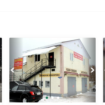
xt
Previous
Next