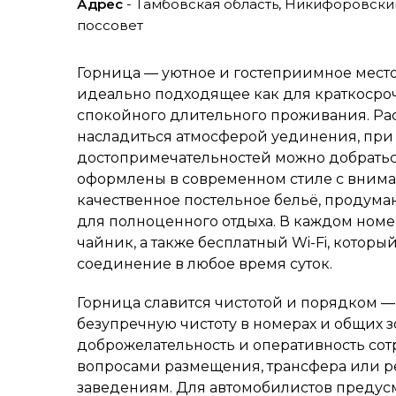
Адрес
- Тамбовская область, Никифоровски
поссовет
Горница — уютное и гостеприимное место 
идеально подходящее как для краткосроч
спокойного длительного проживания. Ра
насладиться атмосферой уединения, при 
достопримечательностей можно добратьс
оформлены в современном стиле с внима
качественное постельное бельё, продум
для полноценного отдыха. В каждом номе
чайник, а также бесплатный Wi-Fi, котор
соединение в любое время суток.
Горница славится чистотой и порядком 
безупречную чистоту в номерах и общих зо
доброжелательность и оперативность сотр
вопросами размещения, трансфера или 
заведениям. Для автомобилистов предусм