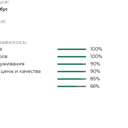
ься:
бус
ся:
равилось:
е
100%
ров
100%
луживания
90%
цены и качества
90%
85%
66%