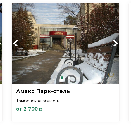
xt
Previous
Next
Амакс Парк-отель
Тамбовская область
от 2 700 р