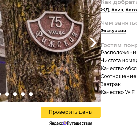
Как добрат
ЖД
,
Авиа
,
Авто
Чем занять
Экскурсии
Next
Гостям пон
Расположени
Чистота номе
Качество обс
Соотношение 
Завтрак
Качество WiFi
Проверить цены
ы