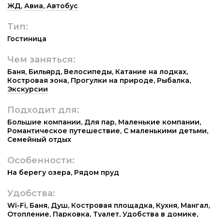
ЖД
,
Авиа
,
Автобус
Тип:
Гостиница
Чем заняться:
Баня
,
Бильярд
,
Велосипеды
,
Катание на лодках
,
Костровая зона
,
Прогулки на природе
,
Рыбалка
,
Экскурсии
Подходит для:
Большие компании
,
Для пар
,
Маленькие компании
,
Романтическое путешествие
,
С маленькими детьми
,
Семейный отдых
Особенности:
На берегу озера
,
Рядом пруд
Удобства:
Wi-Fi
,
Баня
,
Душ
,
Костровая площадка
,
Кухня
,
Мангал
,
Отопление
,
Парковка
,
Туалет
,
Удобства в домике
,