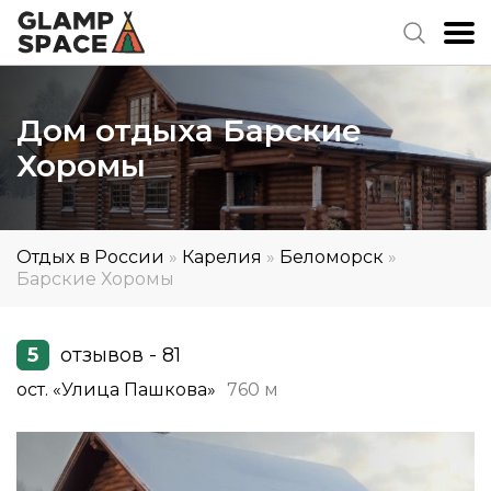
Дом отдыха Барские
Хоромы
Отдых в России
»
Карелия
»
Беломорск
»
Барские Хоромы
5
отзывов - 81
ост. «Улица Пашкова»
760 м