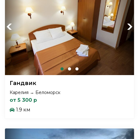
Previous
Next
Гандвик
Карелия → Беломорск
от 5 300 р
1.9 км