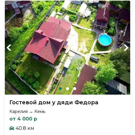
Previous
Next
Гостевой дом у дяди Федора
Карелия → Кемь
от 4 000 р
40.8 км