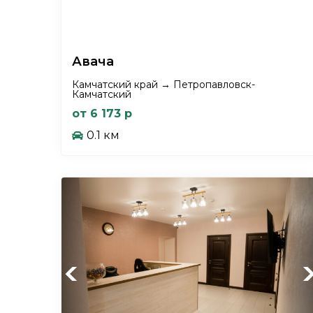
Авача
Камчатский край → Петропавловск-
Камчатский
от 6 173 р
0.1 км
Previous
Ne