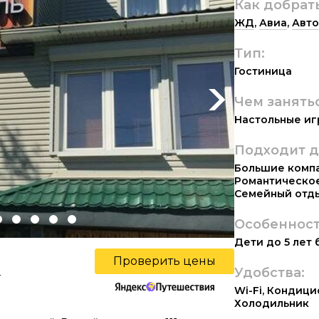
Как добрат
ЖД
,
Авиа
,
Авто
Тип:
Гостиница
Чем занять
Next
Настольные иг
Подходит д
Большие комп
Романтическо
Семейный отд
Особенност
Дети до 5 лет
Проверить цены
ы
Удобства:
Wi-Fi
,
Кондици
Холодильник