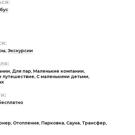
ься:
бус
ся:
ры
,
Экскурсии
ля:
ании
,
Для пар
,
Маленькие компании
,
е путешествие
,
С маленькими детьми
,
ых
и:
 бесплатно
онер
,
Отопление
,
Парковка
,
Сауна
,
Трансфер
,