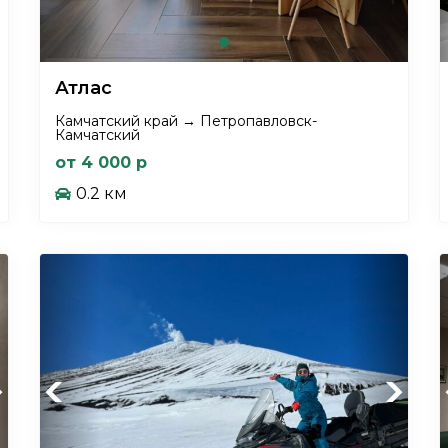
Атлас
Камчатский край → Петропавловск-
Камчатский
от 4 000 р
0.2 км
xt
Previous
Next