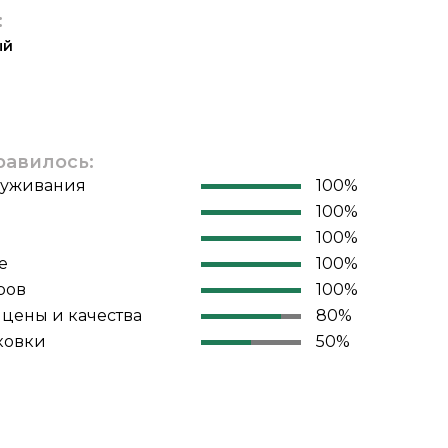
:
ый
равилось:
луживания
100%
100%
100%
е
100%
ров
100%
цены и качества
80%
ковки
50%