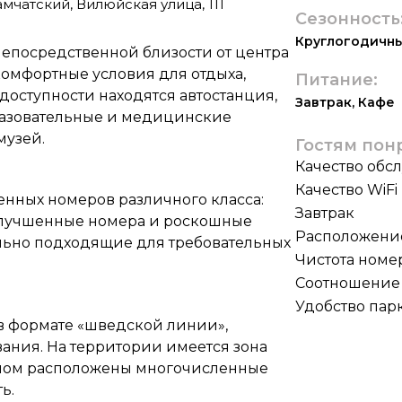
мчатский, Вилюйская улица, 111
Сезонность
Круглогодичн
непосредственной близости от центра
комфортные условия для отдыха,
Питание:
доступности находятся автостанция,
Завтрак
,
Кафе
бразовательные и медицинские
музей.
Гостям пон
Качество обс
Качество WiFi
енных номеров различного класса:
Завтрак
улучшенные номера и роскошные
Расположени
льно подходящие для требовательных
Чистота номе
Соотношение 
Удобство пар
 в формате «шведской линии»,
ания. На территории имеется зона
омом расположены многочисленные
ь.