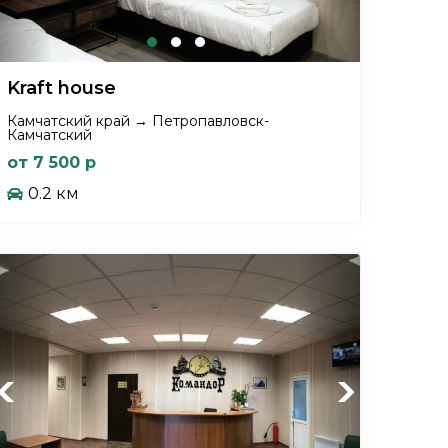
Kraft house
Камчатский край → Петропавловск-
Камчатский
от 7 500 р
0.2 км
Previous
Next