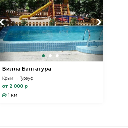
Previous
Next
Вилла Балгатура
Крым → Гурзуф
от 2 000 р
1 км