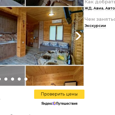
Как добрат
ЖД
,
Авиа
,
Авто
Чем занять
Экскурсии
Next
Проверить цены
ы