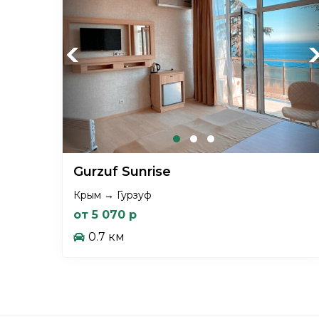
Previous
Ne
Gurzuf Sunrise
Крым → Гурзуф
от 5 070 р
0.7 км