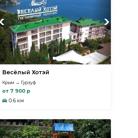
Previous
Next
Весёлый Хотэй
Крым → Гурзуф
от 7 900 р
0.6 км