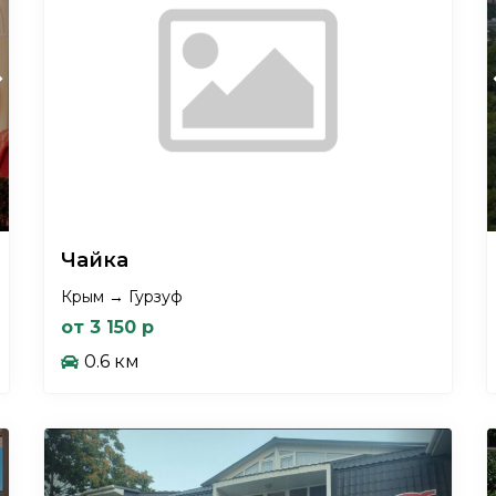
xt
Чайка
Крым → Гурзуф
от 3 150 р
0.6 км