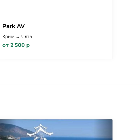
Park AV
Крым → Ялта
от 2 500 р