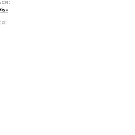
ься:
бус
ся: