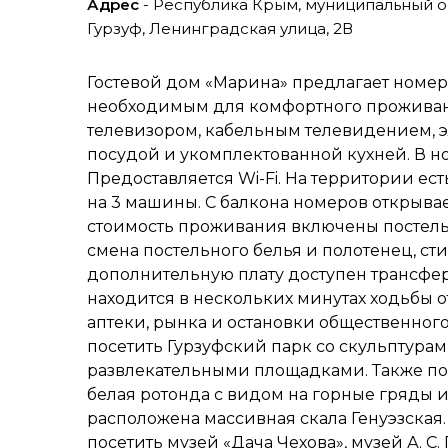
Адрес
- Республика Крым, муниципальный ок
Гурзуф, Ленинградская улица, 2В
Гостевой дом «Марина» предлагает номе
необходимым для комфортного проживан
телевизором, кабельным телевидением, 
посудой и укомплектованной кухней. В но
Предоставляется Wi-Fi. На территории ест
на 3 машины. С балкона номеров открывае
стоимость проживания включены постельн
смена постельного белья и полотенец, сти
дополнительную плату доступен трансфер 
находится в нескольких минутах ходьбы о
аптеки, рынка и остановки общественного
посетить Гурзуфский парк со скульптура
развлекательными площадками. Также по
белая ротонда с видом на горные гряды и
расположена массивная скала Генуэзская.
посетить музей «Дача Чехова», музей А. 