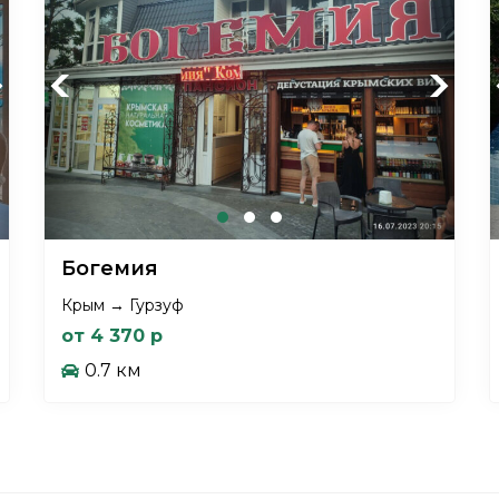
xt
Previous
Next
Богемия
Крым → Гурзуф
от 4 370 р
0.7 км