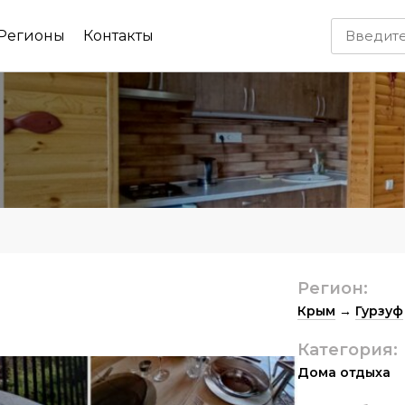
Регионы
Контакты
а
Регион:
Крым
→
Гурзуф
Категория:
Дома отдыха