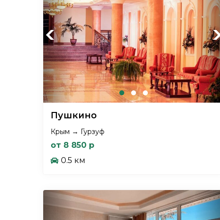
Previous
Ne
Пушкино
Крым → Гурзуф
от 8 850 р
0.5 км