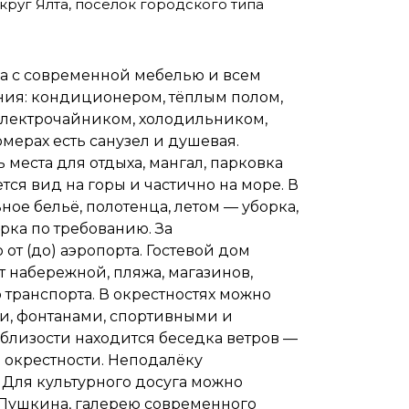
руг Ялта, посёлок городского типа
ра с современной мебелью и всем
ия: кондиционером, тёплым полом,
электрочайником, холодильником,
мерах есть санузел и душевая.
ь места для отдыха, мангал, парковка
тся вид на горы и частично на море. В
ое бельё, полотенца, летом — уборка,
рка по требованию. За
от (до) аэропорта. Гостевой дом
т набережной, пляжа, магазинов,
 транспорта. В окрестностях можно
ми, фонтанами, спортивными и
близости находится беседка ветров —
 окрестности. Неподалёку
 Для культурного досуга можно
С. Пушкина, галерею современного