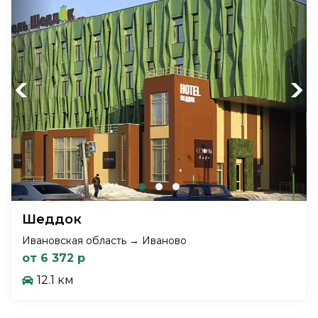
Previous
Next
Шеддок
Ивановская область → Иваново
от 6 372 р
12.1 км