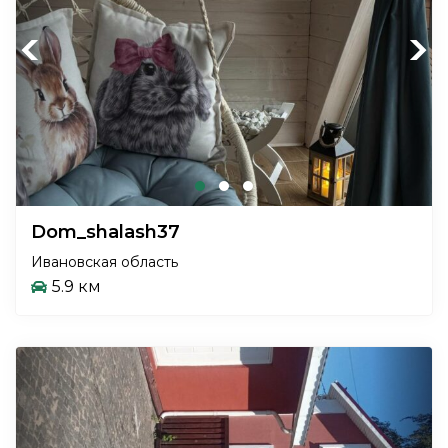
Previous
Next
Dom_shalash37
Ивановская область
5.9 км