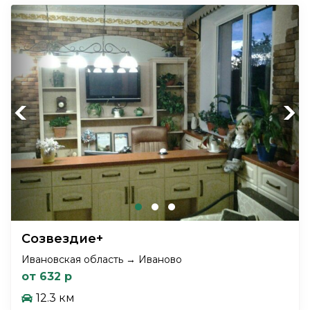
Previous
Next
Созвездие+
Ивановская область → Иваново
от 632 р
12.3 км