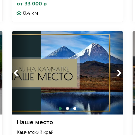
от 33 000 р
0.4 км
xt
Previous
Next
Наше место
Камчатский край