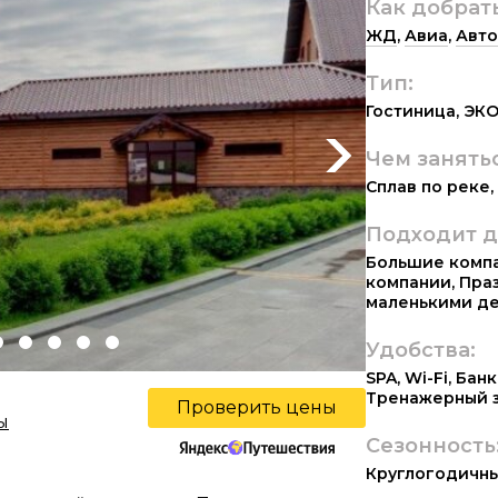
Как добрат
ЖД
,
Авиа
,
Авто
Тип:
Гостиница
,
ЭКО
Чем занять
Next
Сплав по реке
,
Подходит д
Большие комп
компании
,
Пра
маленькими д
Удобства:
SPA
,
Wi-Fi
,
Банк
Тренажерный 
Проверить цены
ы
Сезонность
Круглогодичн