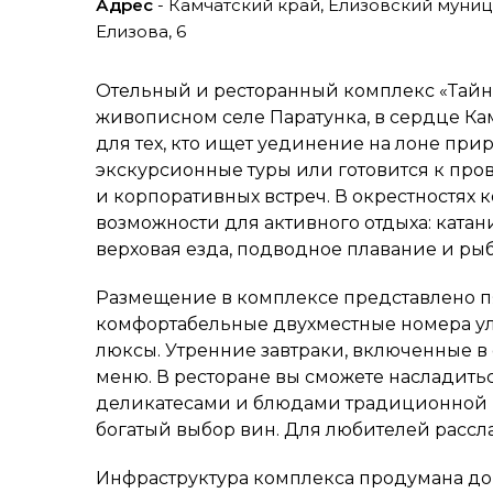
Адрес
- Камчатский край, Елизовский муниц
Елизова, 6
Отельный и ресторанный комплекс «Тайн
живописном селе Паратунка, в сердце Кам
для тех, кто ищет уединение на лоне пр
экскурсионные туры или готовится к пр
и корпоративных встреч. В окрестностях
возможности для активного отдыха: катан
верховая езда, подводное плавание и рыб
Размещение в комплексе представлено пя
комфортабельные двухместные номера у
люксы. Утренние завтраки, включенные в
меню. В ресторане вы сможете насладит
деликатесами и блюдами традиционной р
богатый выбор вин. Для любителей рассл
Инфраструктура комплекса продумана до