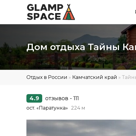
Дом отдыха Тайны Ка
Отдых в России
»
Камчатский край
»
Тайн
4.9
отзывов - 111
ост. «Паратунка»
224 м