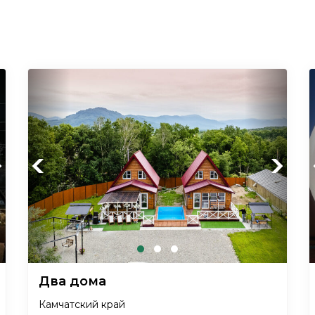
xt
Previous
Next
Два дома
Камчатский край