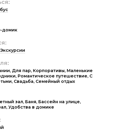
ься:
бус
-домик
ся:
Экскурсии
ля:
ании
,
Для пар
,
Корпоративы
,
Маленькие
здники
,
Романтическое путешествие
,
С
етьми
,
Свадьба
,
Семейный отдых
етный зал
,
Баня
,
Бассейн на улице
,
зал
,
Удобства в домике
:
ый