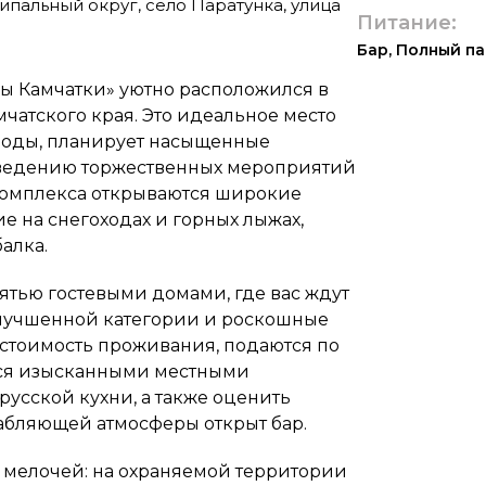
ипальный округ, село Паратунка, улица
Питание:
Бар
,
Полный па
ы Камчатки» уютно расположился в
чатского края. Это идеальное место
ироды, планирует насыщенные
оведению торжественных мероприятий
 комплекса открываются широкие
ие на снегоходах и горных лыжах,
алка.
тью гостевыми домами, где вас ждут
лучшенной категории и роскошные
 стоимость проживания, подаются по
ься изысканными местными
усской кухни, а также оценить
абляющей атмосферы открыт бар.
 мелочей: на охраняемой территории