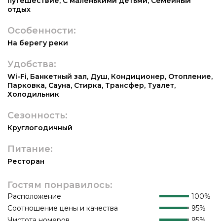
путешествие
,
С маленькими детьми
,
Семейный
отдых
Особенности:
На берегу реки
Удобства:
Wi-Fi
,
Банкетный зал
,
Душ
,
Кондиционер
,
Отопление
,
Парковка
,
Сауна
,
Стирка
,
Трансфер
,
Туалет
,
Холодильник
Сезонность:
Круглогодичный
Питание:
Ресторан
Гостям понравилось:
Расположение
100%
Соотношение цены и качества
95%
Чистота номеров
95%