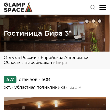
Гостиница Бира 3*
Отдых в России
»
Еврейская Автономная
Область
»
Биробиджан
»
Бира
4.7
отзывов - 508
ост. «Областная поликлиника»
320 м