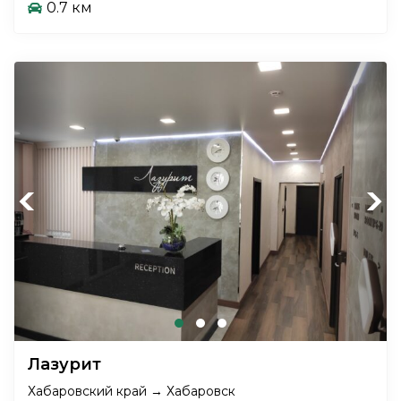
0.7 км
Previous
Next
Лазурит
Хабаровский край → Хабаровск